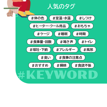
人気のタグ
#体の色
#室温・水温
#しつけ
#ヒーター・クール用品
#おもちゃ
#ケージ
#睡眠
#時期
#食事量・回数
#鳴き声
#トイレ
#嘔吐・下痢
#アレルギー
#風邪
#臭い
#食事の注意点
#おすすめ
#掃除
#食欲不振
#KEYWORD