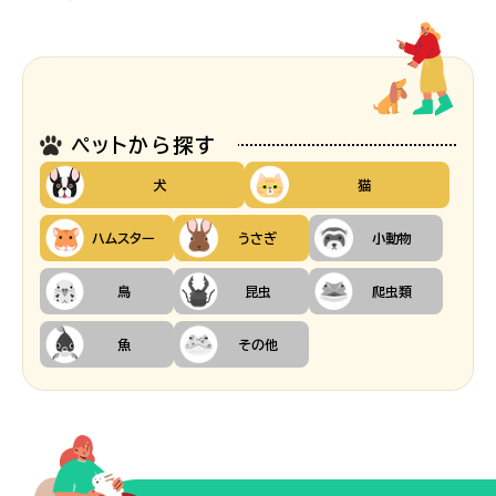
ペットから探す
犬
猫
ハムスター
うさぎ
小動物
鳥
昆虫
爬虫類
魚
その他