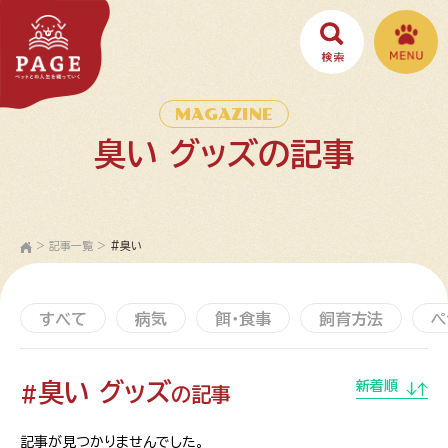
MAGAZINE
臭い グッズの記事
>
記事一覧
>
#臭い
すべて
病気
餌・食事
飼育方法
ペ
臭い グッズ
新着順
#
の記事
記事が見つかりませんでした。