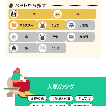
ペットから探す
犬
猫
ハムスター
うさぎ
小動物
鳥
昆虫
爬虫類
魚
その他
人気のタグ
#体の色
#室温・水温
#しつけ