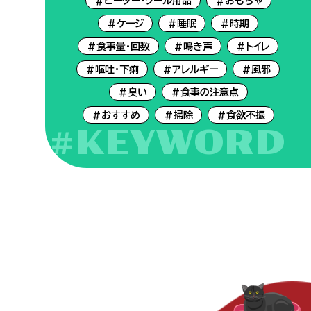
#ヒーター・クール用品
#おもちゃ
#ケージ
#睡眠
#時期
#食事量・回数
#鳴き声
#トイレ
#嘔吐・下痢
#アレルギー
#風邪
#臭い
#食事の注意点
#おすすめ
#掃除
#食欲不振
#KEYWORD