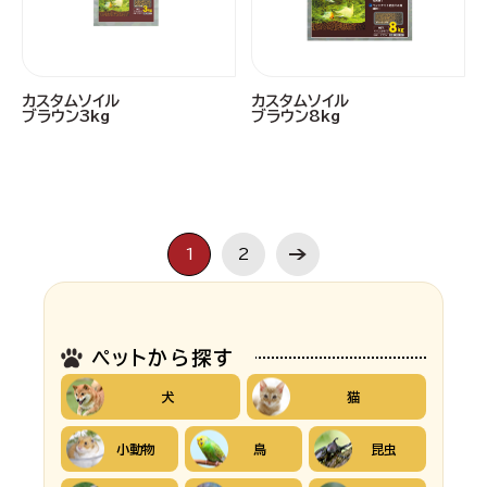
カスタムソイル
カスタムソイル
ブラウン3kg
ブラウン8kg
1
2
ペットから探す
犬
猫
小動物
鳥
昆虫