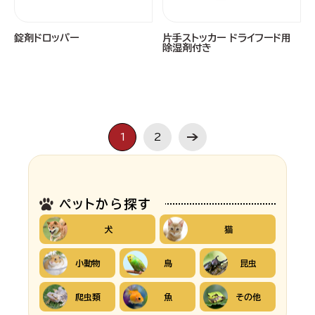
錠剤ドロッパー
片手ストッカー ドライフード用
除湿剤付き
1
2
ペットから探す
犬
猫
小動物
鳥
昆虫
爬虫類
魚
その他