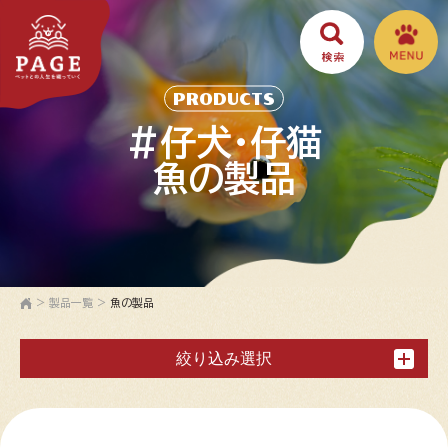
PRODUCTS
#仔犬・仔猫
魚の製品
>
製品一覧
>
魚の製品
絞り込み選択