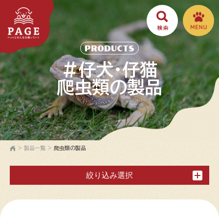
PRODUCTS
#仔犬・仔猫
爬虫類の製品
>
製品一覧
>
爬虫類の製品
絞り込み選択