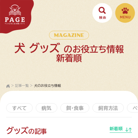
MAGAZINE
犬 グッズ
のお役立ち情報
新着順
>
記事一覧
>
犬のお役立ち情報
すべて
病気
餌・食事
飼育方法
ペ
グッズ
新着順
の記事