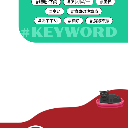
#嘔吐・下痢
#アレルギー
#風邪
#臭い
#食事の注意点
#おすすめ
#掃除
#食欲不振
#KEYWORD