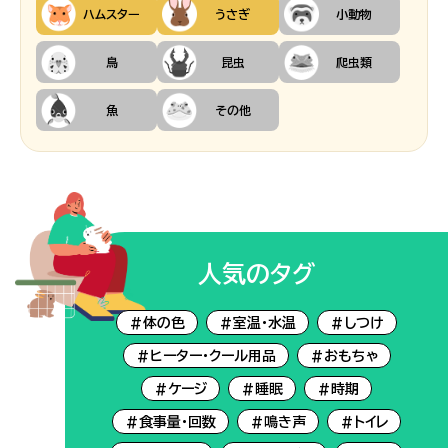
ハムスター
うさぎ
小動物
鳥
昆虫
爬虫類
魚
その他
人気のタグ
#体の色
#室温・水温
#しつけ
#ヒーター・クール用品
#おもちゃ
#ケージ
#睡眠
#時期
#食事量・回数
#鳴き声
#トイレ