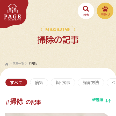
MAGAZINE
掃除の記事
>
記事一覧
>
#掃除
すべて
病気
餌・食事
飼育方法
ペ
掃除
新着順
#
の記事