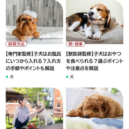
" alt="【専門家監修】子犬はお
" alt="【獣医師監修】子犬はお
風呂にいつから入れる？入れ方
やつを食べられる？選ぶポイン
の手順やポイントも解説">
トや注意点を解説">
飼育方法
餌・食事
【専門家監修】子犬はお風呂
【獣医師監修】子犬はおやつ
にいつから入れる？入れ方
を食べられる？選ぶポイント
の手順やポイントも解説
や注意点を解説
犬
犬
" alt="【専門家監修】大型犬を
" alt="【専門家監修】犬が病気
飼う前に｜種類ごとの 特徴や飼
かも？元気がない時にチェック