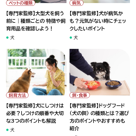
育用品を確認しよう！">
したいポイント">
ペットの種類
病気
【専門家監修】大型犬を飼う
【専門家監修】犬が病気か
前に｜種類ごとの 特徴や飼
も？元気がない時にチェッ
育用品を確認しよう！
クしたいポイント
犬
犬
" alt="【専門家監修】犬にしつ
" alt="【専門家監修】ドッグフー
けは必要？しつけの順番や大切
ド（犬の餌） の種類とは？選び方
な3つのポイントも解説">
のポイントやおすすめも紹介">
飼育方法
餌・食事
【専門家監修】犬にしつけは
【専門家監修】ドッグフード
必要？しつけの順番や大切
（犬の餌） の種類とは？選び
な3つのポイントも解説
方のポイントやおすすめも
紹介
犬