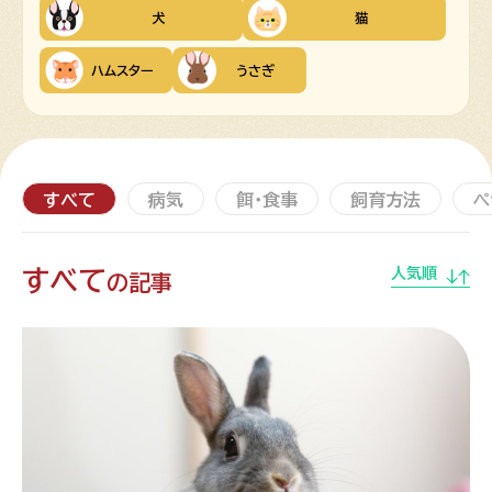
犬
猫
ハムスター
うさぎ
すべて
病気
餌・食事
飼育方法
ペ
すべて
人気順
の記事