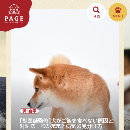
餌・食事
や
【獣医師監修】犬がご飯を食べない原因と
対処法！わがままと病気の見分け方