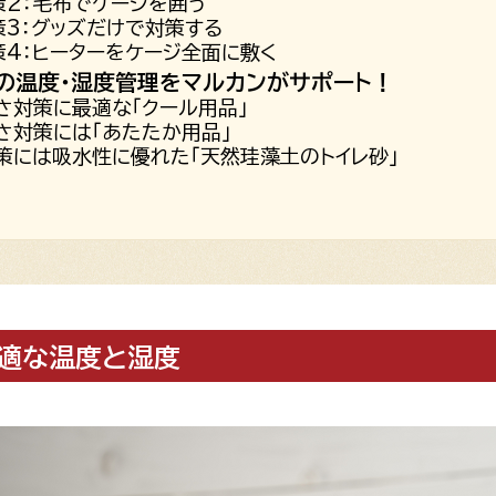
策2：毛布でケージを囲う
策3：グッズだけで対策する
策4：ヒーターをケージ全面に敷く
の温度・湿度管理をマルカンがサポート！
さ対策に最適な「クール用品」
さ対策には「あたたか用品」
策には吸水性に優れた「天然珪藻土のトイレ砂」
適な温度と湿度