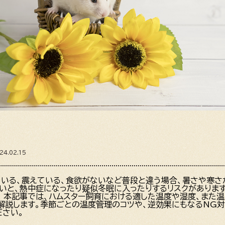
4.02.15
ている、震えている、食欲がないなど普段と違う場合、暑さや寒さ
いと、熱中症になったり疑似冬眠に入ったりするリスクがありま
。 本記事では、ハムスター飼育における適した温度や湿度、また
解説します。季節ごとの温度管理のコツや、逆効果にもなるNG対
ださい。