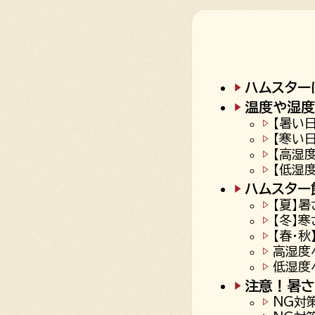
ハムスター
温度や湿度
【暑い
【寒い
【高湿
【低湿
ハムスター
【夏】
【冬】
【春・
高湿度
低湿度
注意！暑さ
NG対