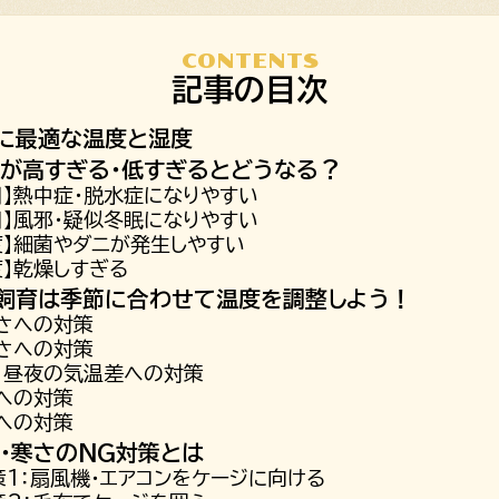
CONTENTS
記事の目次
に最適な温度と湿度
が高すぎる・低すぎるとどうなる？
日】熱中症・脱水症になりやすい
日】風邪・疑似冬眠になりやすい
度】細菌やダニが発生しやすい
度】乾燥しすぎる
飼育は季節に合わせて温度を調整しよう！
暑さへの対策
寒さへの対策
秋】昼夜の気温差への対策
への対策
への対策
・寒さのNG対策とは
策1：扇風機・エアコンをケージに向ける