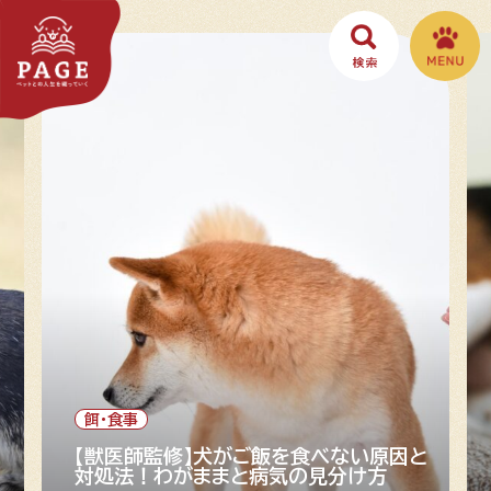
餌・食事
や
【獣医師監修】犬がご飯を食べない原因と
対処法！わがままと病気の見分け方