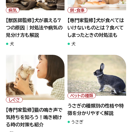
る7つの原因｜対処法や病気の
てはいけないものとは？食べて
見分け方も解説">
しまったときの対処法も">
病気
餌・食事
【獣医師監修】犬が震える7
【専門家監修】犬が食べては
つの原因｜対処法や病気の
いけないものとは？食べて
見分け方も解説
しまったときの対処法も
犬
犬
" alt="【専門家監修】猫の鳴き
" alt="うさぎの種類別の性格
声で気持ちを知ろう！鳴き続け
や特徴を分かりやすく解説">
ペットの種類
る時の対策も紹介">
しぐさ
うさぎの種類別の性格や特
【専門家監修】猫の鳴き声で
徴を分かりやすく解説
気持ちを知ろう！鳴き続け
うさぎ
る時の対策も紹介