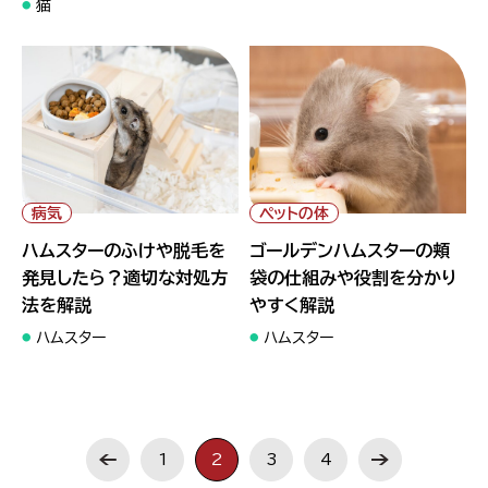
猫
" alt="ハムスターのふけや脱毛
" alt="ゴールデンハムスターの
を発見したら？適切な対処方法
頬袋の仕組みや役割を分かりや
を解説">
すく解説">
病気
ペットの体
ハムスターのふけや脱毛を
ゴールデンハムスターの頬
発見したら？適切な対処方
袋の仕組みや役割を分かり
法を解説
やすく解説
ハムスター
ハムスター
1
2
3
4