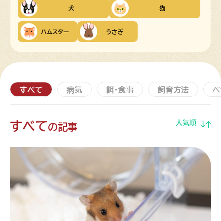
犬
猫
ハムスター
うさぎ
すべて
病気
餌・食事
飼育方法
ペ
すべて
人気順
の記事